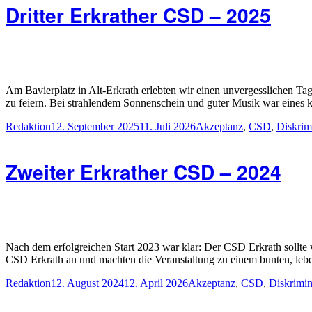
Dritter Erkrather CSD – 2025
Am Bavierplatz in Alt-Erkrath erlebten wir einen unvergesslichen Tag
zu feiern. Bei strahlendem Sonnenschein und guter Musik war eines k
Autor
Veröffentlicht
Schlagwörter
Redaktion
12. September 2025
11. Juli 2026
Akzeptanz
,
CSD
,
Diskrim
am
Zweiter Erkrather CSD – 2024
Nach dem erfolgreichen Start 2023 war klar: Der CSD Erkrath sollte 
CSD Erkrath an und machten die Veranstaltung zu einem bunten, lebe
Autor
Veröffentlicht
Schlagwörter
Redaktion
12. August 2024
12. April 2026
Akzeptanz
,
CSD
,
Diskrimin
am