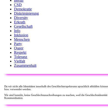
Berlin
CSD
Demokratie
Diskriminierung
Diversity
Erkrath
Gesellschaft
Info
Inklusion
Menschen
Party
Queer
Respekt
Toleranz
Vielfalt
Zusammenhalt
Da wir nicht alle Identitäten innerhalb des Geschlechterspektrums sprachlich abbilden könne
bzw. verwendet werden.
Wir sind bemüht, keine Geschlechtszuschreibungen zu machen, weil die Geschlechtsidentität
Kommunikation.