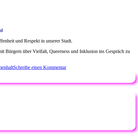
hl
enheit und Respekt in unserer Stadt.
it Bürgern über Vielfalt, Queerness und Inklusion ins Gespräch zu
zu
enhalt
Schreibe einen Kommentar
Erster
Erkrather
CSD
–
2023