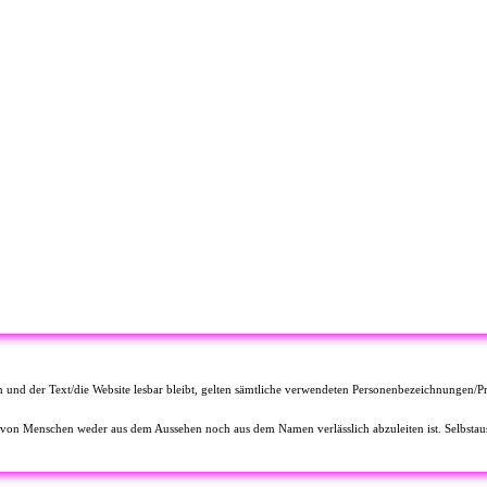
n und der Text/die Website lesbar bleibt, gelten sämtliche verwendeten Personenbezeichnungen/Pr
 von Menschen weder aus dem Aussehen noch aus dem Namen verlässlich abzuleiten ist. Selbstausk