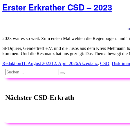
Erster Erkrather CSD – 2023
u
2023 war es so weit: Zum ersten Mal wehten die Regenbogen- und Tra
SPDqueer, Gendertreff e.V. und die Jusos aus dem Kreis Mettmann hat
kommen. Und die Resonanz hat uns gezeigt: Das Thema bewegt die
Autor
Veröffentlicht
Schlagwörter
Redaktion
11. August 2023
12. April 2026
Akzeptanz
,
CSD
,
Diskrimin
am
Suchen
Suchen
nach:
Nächster CSD-Erkrath