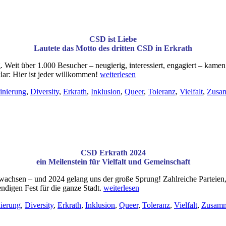
CSD ist Liebe
Lautete das Motto des dritten CSD in Erkrath
. Weit über 1.000 Besucher – neugierig, interessiert, engagiert – kam
„Dritter
lar: Hier ist jeder willkommen!
weiterlesen
Erkrather
inierung
,
Diversity
,
Erkrath
,
Inklusion
,
Queer
,
Toleranz
,
Vielfalt
,
Zusa
CSD
–
2025“
CSD Erkrath 2024
ein Meilenstein für Vielfalt und Gemeinschaft
wachsen – und 2024 gelang uns der große Sprung! Zahlreiche Parteien, 
„Zweiter
ndigen Fest für die ganze Stadt.
weiterlesen
Erkrather
ierung
,
Diversity
,
Erkrath
,
Inklusion
,
Queer
,
Toleranz
,
Vielfalt
,
Zusamm
CSD
–
2024“