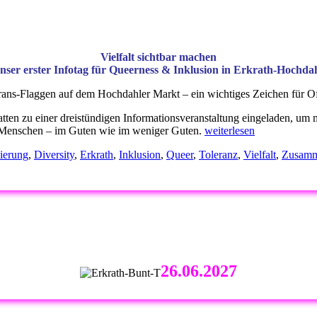
Vielfalt sichtbar machen
nser erster Infotag für Queerness & Inklusion in Erkrath-Hochda
ns-Flaggen auf dem Hochdahler Markt – ein wichtiges Zeichen für Off
ten zu einer dreistündigen Informationsveranstaltung eingeladen, um m
„Erster
 Menschen – im Guten wie im weniger Guten.
weiterlesen
Erkrather
ierung
,
Diversity
,
Erkrath
,
Inklusion
,
Queer
,
Toleranz
,
Vielfalt
,
Zusamm
CSD
–
2023“
26.06.2027